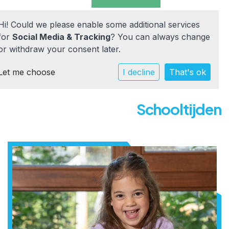
Hi! Could we please enable some additional services
for
Social Media & Tracking
? You can always change
or withdraw your consent later.
Let me choose
Home
I decline
That's ok
Onze school
Schooltijden
Praktische info
Werken bij
Documenten
Contact