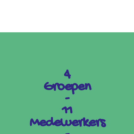
4
Groepen
-
11
Medewerkers