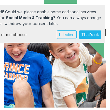
Hi! Could we please enable some additional services
for
Social Media & Tracking
? You can always change
or withdraw your consent later.
Let me choose
Home
I decline
That's ok
Onze school
Praktische info
Werken bij
Documenten
Contact